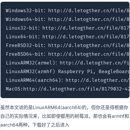
Windows32-bit：http://d.letogther.cn/file/81
Windows64-bit：http://d.letogther.cn/file/81
Linux32-bit：http://d.letogther.cn/file/8179
Linux64-bit：http://d.letogther.cn/file/8179
FreeBSD32-bit：http://d.letogther.cn/file/81
FreeBSD64-bit：http://d.letogther.cn/file/81
LinuxARM32(armel)：http://d.letogther.cn/fil
LinuxARM32(armhf) Raspberry Pi, BeagleBoard
LinuxARM64(aarch64)：http://d.letogther.cn/f
MacOS:http://d.letogther.cn/file/8179032-4
虽然本文说的是LinuxARM64(aarch64)的，但你还是得根据你
自己的实际情况来，比如即使都用的树莓派，那也会有armhf和
aarch64两种，下载好了之后进入