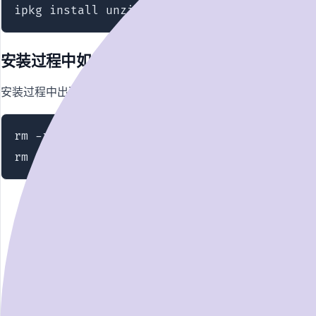
ipkg install unzip
安装过程中如果有报错请看下面没有的话就忽
安装过程中出现以下报错请执行
rm -rf /volume1/@optware

rm -rf /usr/lib/ipkg