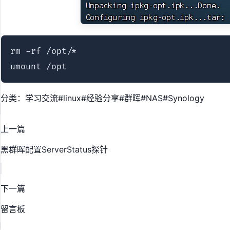
rm -rf /opt/*

umount /opt
分类：学习交流
#
linux
#
经验分享
#
群晖
#
NAS
#
Synology
上一篇
黑群晖配置ServerStatus探针
下一篇
留言板