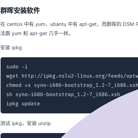
群晖安装软件
在 centos 中有 yum，ubantu 中有 apt-get，而
法跟 yum 和 apt-get 几乎一样。
安装 ipkg
sudo -i

wget http://ipkg.nslu2-linux.org/feeds/optw
chmod +x syno-i686-bootstrap_1.2-7_i686.xsh
sh syno-i686-bootstrap_1.2-7_i686.xsh

ipkg update
测试 ipkg，安装 unzip