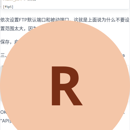
依次设置FTP默认端口和被动端口，这就是上面说为什么不要设
置范围太大，因为每个端口都需要一个配置
保存，启动
三、此时使用FTP客户端尝试链接ftp 我这里是用的是filezilla
OK 连接没问题！ 到这里如果到宝塔里配置FTP时仍然会提示
“API资料校验失败，请核实！”